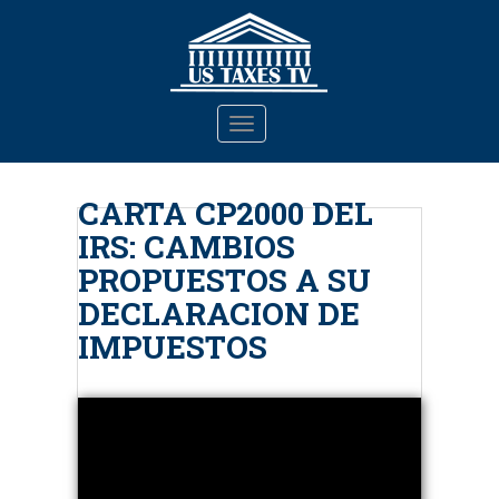
S
k
i
p
t
TOGGLE NAVIGATION
o
m
a
CARTA CP2000 DEL
i
IRS: CAMBIOS
n
c
PROPUESTOS A SU
o
DECLARACION DE
n
IMPUESTOS
t
e
n
t