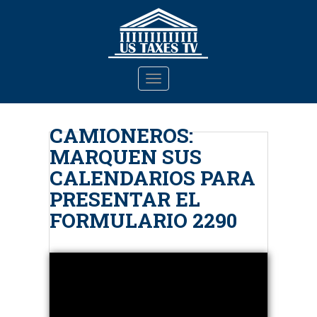
S
k
i
p
t
TOGGLE NAVIGATION
o
m
a
CAMIONEROS:
i
MARQUEN SUS
n
c
CALENDARIOS PARA
o
PRESENTAR EL
n
FORMULARIO 2290
t
e
n
t