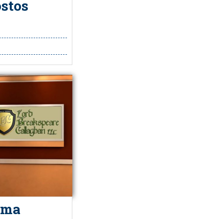
stos
 uma