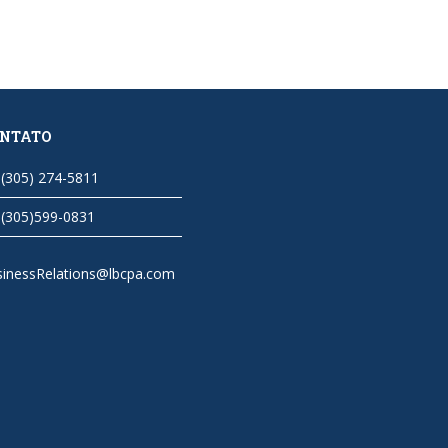
NTATO
(305) 274-5811
(305)599-0831
sinessRelations@lbcpa.com