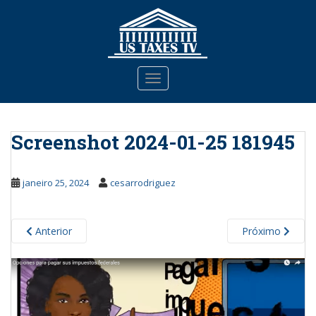
S
k
i
p
t
TOGGLE NAVIGATION
o
m
a
Screenshot 2024-01-25 181945
i
n
c
janeiro 25, 2024
cesarrodriguez
o
n
t
Anterior
Próximo
e
n
t