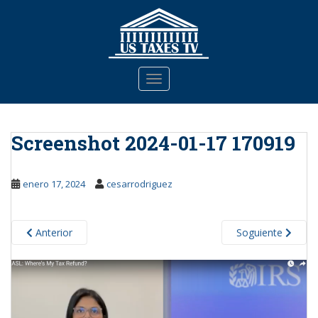
S
k
i
p
t
TOGGLE NAVIGATION
o
m
a
Screenshot 2024-01-17 170919
i
n
c
enero 17, 2024
cesarrodriguez
o
n
t
Anterior
Soguiente
e
n
t