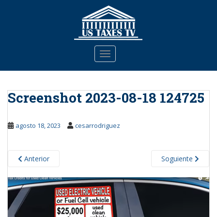
S
k
i
p
t
TOGGLE NAVIGATION
o
m
a
Screenshot 2023-08-18 124725
i
n
c
agosto 18, 2023
cesarrodriguez
o
n
t
Anterior
Soguiente
e
n
t