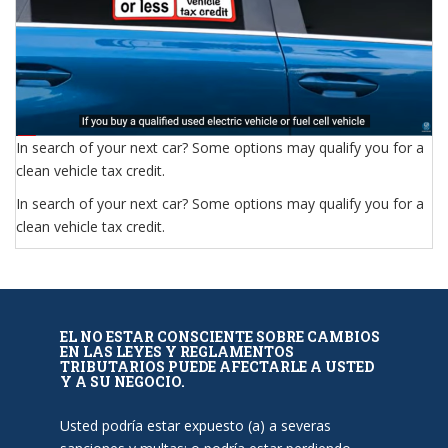
In search of your next car? Some options may qualify you for a
clean vehicle tax credit.
In search of your next car? Some options may qualify you for a
clean vehicle tax credit.
EL NO ESTAR CONSCIENTE SOBRE CAMBIOS
EN LAS LEYES Y REGLAMENTOS
TRIBUTARIOS PUEDE AFECTARLE A USTED
Y A SU NEGOCIO.
Usted podría estar expuesto (a) a severas