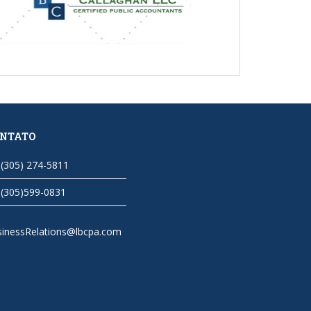
NTATO
(305) 274-5811
(305)599-0831
sinessRelations@lbcpa.com