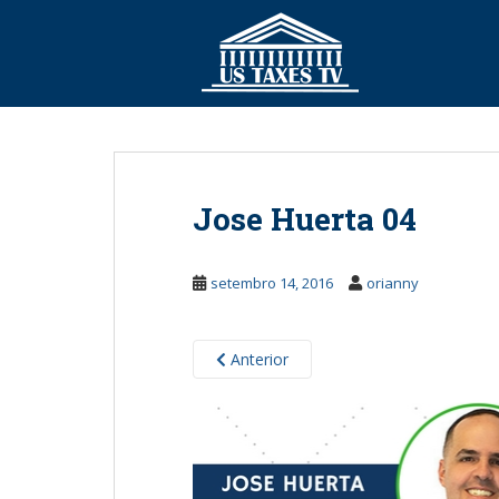
S
k
i
p
t
o
m
a
Jose Huerta 04
i
n
c
setembro 14, 2016
orianny
o
n
t
Anterior
e
n
t